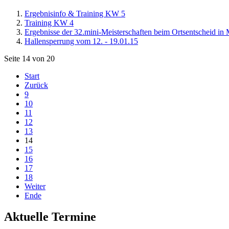
Ergebnisinfo & Training KW 5
Training KW 4
Ergebnisse der 32.mini-Meisterschaften beim Ortsentscheid in
Hallensperrung vom 12. - 19.01.15
Seite 14 von 20
Start
Zurück
9
10
11
12
13
14
15
16
17
18
Weiter
Ende
Aktuelle Termine